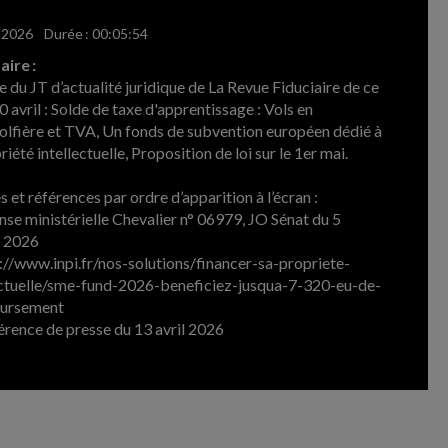
l 2026
-
Durée : 00:05:54
ire :
e du JT d’actualité juridique de La Revue Fiduciaire de ce
0 avril : Solde de taxe d'apprentissage : Vols en
lfière et TVA, Un fonds de subvention européen dédié à
riété intellectuelle, Proposition de loi sur le 1er mai.
 et références par ordre d’apparition à l’écran :
nse ministérielle Chevalier n° 06979, JO Sénat du 5
r 2026
s://www.inpi.fr/nos-solutions/financer-sa-propriete-
ectuelle/sme-fund-2026-beneficiez-jusqua-7-320-eu-de-
ursement
érence de presse du 13 avril 2026