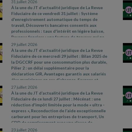
31 juillet 2026
À la une du JT d’actualité juridique de La Revue
Fiduciaire de ce vendredi 31 juillet : Système
d'enregistrement automatique du temps de
travail, Découverts bancaires consentis aux
professionnels : taux d'intérêt en légère baisse,
Revenus fonciers : une facture de travaux qui ne
convainc pas. Sources et références par ordre
29 juillet 2026
d’apparition à l’écran :
- CAA Marseille n°
À la une du JT d’actualité juridique de La Revue
24MA03292 du 28 mai 2026
- Cass. soc. 8 juillet
Fiduciaire de ce mercredi 29 juillet : Bilan 2025 de
2026, n° 24
- 17481 D
- Cass civ., 3e ch., 11 juin
la DGCCRF pour une consommation plus durable,
2026, n° 24
- 19326
- Cass. soc. 17 juin 2026, n° 24
-
Pilier 2 : un délai supplémentaire pour la
21533 FD
- Avis relatif à l'application des articles
déclaration GIR, Avantages garantis aux salariés
L. 314
- 6 du code de la consommation et L. 313
- 5
élus municipaux en cas d'absence. Sources et
- 1 du code monétaire et financier concernant
références par ordre d’apparition à l’écran :
-
27 juillet 2026
l'usure du 26 juin 2026, JO du 28, texte 53
- CAA
https://www.economie.gouv.fr/dgccrf/actualites
-
À la une du JT d’actualité juridique de La Revue
Lyon n° 25LY02478 du 30 juin 2026
dgccrf/bilan
- 2025
- de
- la
- dgccrf
- pour
- une
-
Fiduciaire de ce lundi 27 juillet : Mécénat : une
consommation
- plus
- durable
- des
- avancees
-
réduction d'impôt limitée pour la mode « ultra
-
concretes
- au
- service
- des
- consommateurs
-
express », Reconduction de l’aide exceptionnelle
et
- de
- la
- Communiqué de presse du
carburant pour les entreprises de transport, Un
Gouvernement du 8 juillet 2026, n° 887
- Décret
CDD de remplacement avec une clause de
2026
- 544 du 25 juin 2026, JO du 27
rupture anticipée est un CDI. Sources et
23 juillet 2026