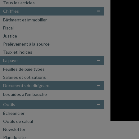
Tous les articles
Chiffres
Bâtiment et immobilier
Fiscal
Justice
Prélèvement à la source
Taux et indices
La paye
Feuilles de paie types
Salaires et cotisations
Documents du dirigeant
Les aides à l'embauche
Outils
Échéancier
Outils de calcul
ARCHIVES
Newsletter
Plan du site