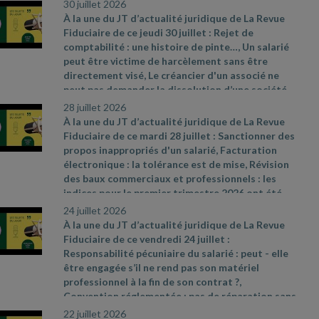
30 juillet 2026
À la une du JT d’actualité juridique de La Revue
Fiduciaire de ce jeudi 30 juillet : Rejet de
comptabilité : une histoire de pinte…, Un salarié
peut être victime de harcèlement sans être
directement visé, Le créancier d'un associé ne
peut pas demander la dissolution d’une société
pour justes motifs. Sources et références par
28 juillet 2026
ordre d’apparition à l’écran :
- CAA Marseille n°
À la une du JT d’actualité juridique de La Revue
24MA03292 du 28 mai 2026
- Cass. soc. 8 juillet
Fiduciaire de ce mardi 28 juillet : Sanctionner des
2026, n° 24
- 17481 D
- Cass civ., 3e ch., 11 juin
propos inappropriés d'un salarié, Facturation
2026, n° 24
- 19326
électronique : la tolérance est de mise, Révision
des baux commerciaux et professionnels : les
indices pour le premier trimestre 2026 ont été
publiés. Sources et références par ordre
24 juillet 2026
d’apparition à l’écran :
- Cass. soc. 8 juillet 2026,
À la une du JT d’actualité juridique de La Revue
n° 24
- 22696 D
- Communiqué de presse du
Fiduciaire de ce vendredi 24 juillet :
ministère de l’Action et des Comptes publics du
Responsabilité pécuniaire du salarié : peut
- elle
11 juillet 2026, n° 898
-
être engagée s’il ne rend pas son matériel
https://www.insee.fr/fr/statistiques/9009677 ;
professionnel à la fin de son contrat ?,
https://www.insee.fr/fr/statistiques/9009681 ;
Convention réglementée : pas de réparation sans
https://www.insee.fr/fr/statistiques/9009670
préjudice démontré, Plus
- value immobilière : une
22 juillet 2026