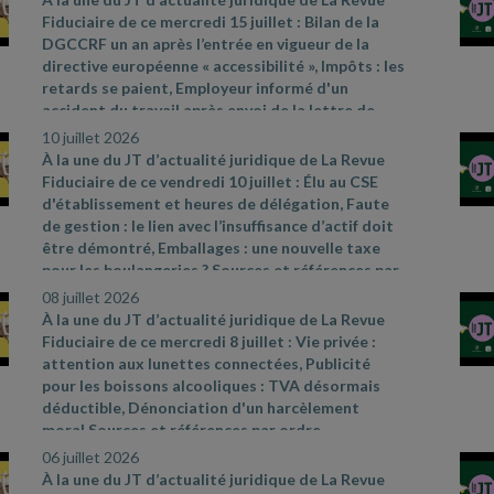
310
- 3 du code de commerce et arrêté du 27 mai
Fiduciaire de ce mercredi 15 juillet : Bilan de la
2019
- CAA Nantes n° 25NT01912 du 23 juin 2026
DGCCRF un an après l’entrée en vigueur de la
directive européenne « accessibilité », Impôts : les
retards se paient, Employeur informé d'un
accident du travail après envoi de la lettre de
licenciement. Sources et références par ordre
10 juillet 2026
d’apparition à l’écran :
-
À la une du JT d’actualité juridique de La Revue
https://www.economie.gouv.fr/dgccrf/actualites
-
Fiduciaire de ce vendredi 10 juillet : Élu au CSE
dgccrf/accessibilite
- un
- apres
- lentree
- en
-
d'établissement et heures de délégation, Faute
vigueur
- de
- la
- directive
- europeenne
- bilan
-
de gestion : le lien avec l’insuffisance d’actif doit
de
- laction
- de
- la
- dgccrf
- Fiche pratique
être démontré, Emballages : une nouvelle taxe
Bercy infos Particuliers du 18 juin 2026
- Cass.
pour les boulangeries ? Sources et références par
soc. 3 juin 2026, n° 25
- 12335 D
ordre d’apparition à l’écran :
- Cass. soc. 28 mai
08 juillet 2026
2026, n° 24
- 17361 FSB
- Cass. com., 20 mai 2026,
À la une du JT d’actualité juridique de La Revue
n° 25
- 14635
- Réponse ministérielle Allisio n°
Fiduciaire de ce mercredi 8 juillet : Vie privée :
5572, JO Assemblée nationale du 9 juin 2026
attention aux lunettes connectées, Publicité
pour les boissons alcooliques : TVA désormais
déductible, Dénonciation d'un harcèlement
moral Sources et références par ordre
d’apparition à l’écran :
- Actualités de la CNIL du
06 juillet 2026
11 mai 2026 – « Les lunettes connectées : la CNIL
À la une du JT d’actualité juridique de La Revue