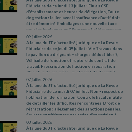
n° 2026
- 534 du 25 juin 2026 relative à la lutte
Fiduciaire de ce lundi 13 juillet : Élu au CSE
contre les fraudes sociales et fiscales
- Décret
d'établissement et heures de délégation, Faute
2026
- 544 du 25 juin 2026, JO du 27
-
de gestion : le lien avec l’insuffisance d’actif doit
https://www.economie.gouv.fr/dgccrf/actualites
-
être démontré, Emballages : une nouvelle taxe
dgccrf/renovation
- energetique
- le
- gerant
-
pour les boulangeries ? Sources et références par
dune
- societe
- aux
- pratiques
- frauduleuses
-
ordre d’apparition à l’écran :
- Communiqué de
09 juillet 2026
condamne
- une
- peine
- de
- prison
- ferme
presse du ministère de l’Économie du 30 juin
À la une du JT d’actualité juridique de La Revue
2026, n° 850
- https://www.proconnect.gouv.fr/
-
Fiduciaire de ce jeudi 09 juillet : Vie Travaux dans
Cass. soc. 24 juin 2026, n° 24
- 22792 FSB
le pavillon du dirigeant = charges déductibles ?,
Véhicule de fonction et rupture du contrat de
travail, Prescription de l'action en réparation
d'un abus de majorité : quel point de départ ?
Sources et références par ordre d’apparition à
07 juillet 2026
l’écran :
- CAA Versailles n° 24VE01416 du 4 juin
À la une du JT d’actualité juridique de La Revue
2026
- Cass. soc., 3 juin 2026, n° 25
- 11373 FSD (3e
Fiduciaire de ce mardi 07 juillet : Non
- respect de
moyen)
- Cass. com., 6 mai 2026, n° 25
- 11498
l'obligation de formation, Contrôle fiscal : inutile
de détailler les difficultés rencontrées, Droit de
rétractation : allègement des sanctions pénales.
Sources et références par ordre d’apparition à
l’écran :
- Réponse ministérielle Aviragnet n° 4213,
03 juillet 2026
JO Assemblée nationale du 12 mai 2026
- Cass.
À la une du JT d’actualité juridique de La Revue