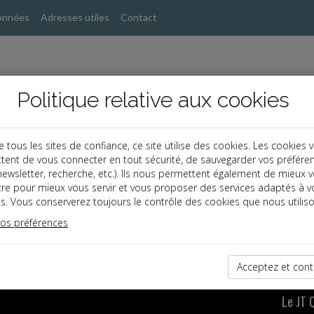
onnées
Adresses utiles
Contact
Politique relative aux cookies
ous les sites de confiance, ce site utilise des cookies. Les cookies 
tent de vous connecter en tout sécurité, de sauvegarder vos préfére
, newsletter, recherche, etc.). Ils nous permettent également de mieux 
tre pour mieux vous servir et vous proposer des services adaptés à v
ute l'actualité juridique en vidéo avec le JT Quotidie
s. Vous conserverez toujours le contrôle des cookies que nous utiliso
vos préférences
rf.com
Acceptez et cont
Le JT 