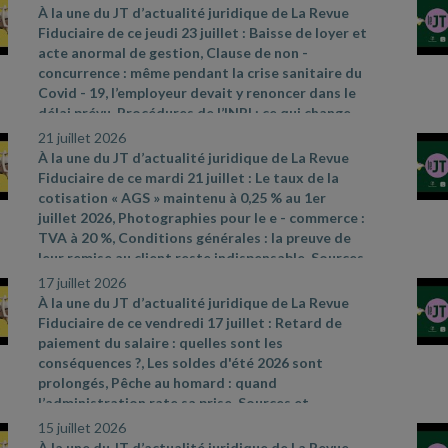
références par ordre d’apparition à l’écran :
- Loi
À la une du JT d’actualité juridique de La Revue
n° 2026
- 602 du 8 juillet 2026 visant à réduire
Fiduciaire de ce jeudi 23 juillet : Baisse de loyer et
l'impact environnemental de l'industrie textile
acte anormal de gestion, Clause de non
-
(article 3)
- Décret n° 2026
- 591 du 3 juillet 2026
concurrence : même pendant la crise sanitaire du
relatif au deuxième dispositif d'aides
Covid
- 19, l’employeur devait y renoncer dans le
exceptionnelles attribuées aux entreprises de
délai prévu, Procédures de l’INPI : ce qui change
transport public routier
depuis le 2 juillet 2026. Sources et références par
21 juillet 2026
https://www.legifrance.gouv.fr/jorf/id/JORFTEXT0000543869
ordre d’apparition à l’écran :
- CAA Bordeaux n°
À la une du JT d’actualité juridique de La Revue
- Cass. soc. 17 juin 2026, n° 25
- 13725 D
24BX01031 du 21 mai 2026
- Cass. soc. 1er juillet
Fiduciaire de ce mardi 21 juillet : Le taux de la
2026, n° 25
- 10960 FSB
- décret n° 2026
- 576 du
cotisation « AGS » maintenu à 0,25 % au 1er
30 juin 2026 portant diverses mesures
juillet 2026, Photographies pour le e
- commerce :
d'harmonisation, de simplification et de
TVA à 20 %, Conditions générales : la preuve de
modernisation des procédures de l'Institut
leur remise au client reste indispensable. Sources
national de la propriété industrielle – actualité
et références par ordre d’apparition à l’écran :
-
17 juillet 2026
INPI du 1er juillet 2026
https://www.ags
- garantie
- salaires.org/a
- la
-
À la une du JT d’actualité juridique de La Revue
une/chiffres
- cles
- CAA Versailles n° 24VE00166
Fiduciaire de ce vendredi 17 juillet : Retard de
du 4 juin 2026
- Cass. com. 17 juin 2026, n°24
-
paiement du salaire : quelles sont les
22736
conséquences ?, Les soldes d'été 2026 sont
prolongés, Pêche au homard : quand
l’administration rate sa prise. Sources et
références par ordre d’apparition à l’écran :
-
15 juillet 2026
Cass. soc. 17 juin 2026, n° 24
- 18286 FD
- Article L.
À la une du JT d’actualité juridique de La Revue