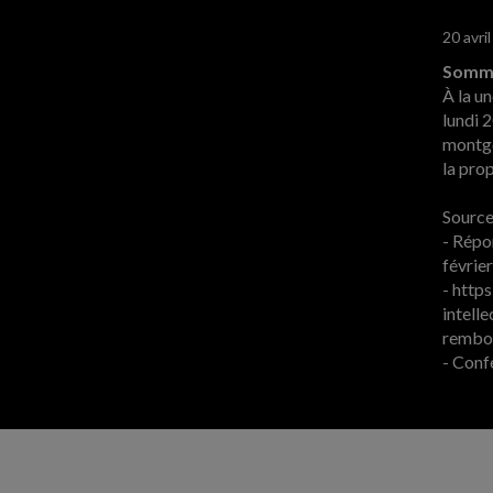
20 avri
Somma
À la un
lundi 2
montgo
la prop
Sources
- Répo
févrie
- http
intell
rembo
- Conf