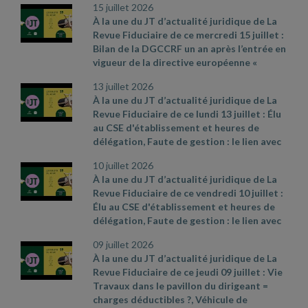
2019
- CAA Nantes n° 25NT01912 du 23
électrification
- Cass. soc. 24 juin 2026, n°
15 juillet 2026
conservent, Rénovation énergétique :
juin 2026
25
- 11109 D
À la une du JT d’actualité juridique de La
prison ferme pour un gérant coupable de
Revue Fiduciaire de ce mercredi 15 juillet :
pratiques frauduleuses. Sources et
Bilan de la DGCCRF un an après l’entrée en
références par ordre d’apparition à l’écran
vigueur de la directive européenne «
:
- Loi n° 2026
- 534 du 25 juin 2026 relative
accessibilité », Impôts : les retards se
à la lutte contre les fraudes sociales et
13 juillet 2026
paient, Employeur informé d'un accident
fiscales
- Décret 2026
- 544 du 25 juin 2026,
À la une du JT d’actualité juridique de La
du travail après envoi de la lettre de
JO du 27
-
Revue Fiduciaire de ce lundi 13 juillet : Élu
licenciement. Sources et références par
https://www.economie.gouv.fr/dgccrf/actualite
au CSE d'établissement et heures de
ordre d’apparition à l’écran :
-
- dgccrf/renovation
- energetique
- le
-
délégation, Faute de gestion : le lien avec
https://www.economie.gouv.fr/dgccrf/actualite
gerant
- dune
- societe
- aux
- pratiques
-
l’insuffisance d’actif doit être démontré,
- dgccrf/accessibilite
- un
- apres
- lentree
frauduleuses
- condamne
- une
- peine
- de
10 juillet 2026
Emballages : une nouvelle taxe pour les
- en
- vigueur
- de
- la
- directive
-
- prison
- ferme
À la une du JT d’actualité juridique de La
boulangeries ? Sources et références par
europeenne
- bilan
- de
- laction
- de
- la
-
Revue Fiduciaire de ce vendredi 10 juillet :
ordre d’apparition à l’écran :
-
dgccrf
- Fiche pratique Bercy infos
Élu au CSE d'établissement et heures de
Communiqué de presse du ministère de
Particuliers du 18 juin 2026
- Cass. soc. 3
délégation, Faute de gestion : le lien avec
l’Économie du 30 juin 2026, n° 850
-
juin 2026, n° 25
- 12335 D
l’insuffisance d’actif doit être démontré,
https://www.proconnect.gouv.fr/
- Cass.
09 juillet 2026
Emballages : une nouvelle taxe pour les
soc. 24 juin 2026, n° 24
- 22792 FSB
À la une du JT d’actualité juridique de La
boulangeries ? Sources et références par
Revue Fiduciaire de ce jeudi 09 juillet : Vie
ordre d’apparition à l’écran :
- Cass. soc. 28
Travaux dans le pavillon du dirigeant =
mai 2026, n° 24
- 17361 FSB
- Cass. com., 20
charges déductibles ?, Véhicule de
mai 2026, n° 25
- 14635
- Réponse