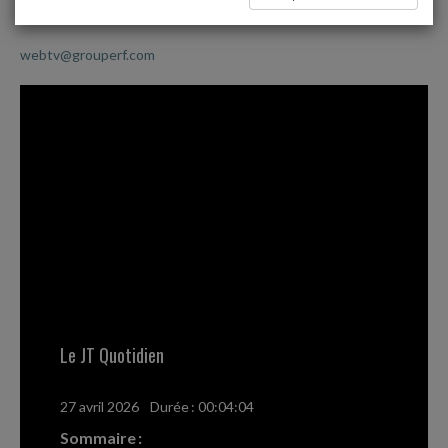
avec le JT Quotidien
webtv@grouperf.com
Le JT Quotidien
27 avril 2026
-
Durée : 00:04:04
Sommaire :