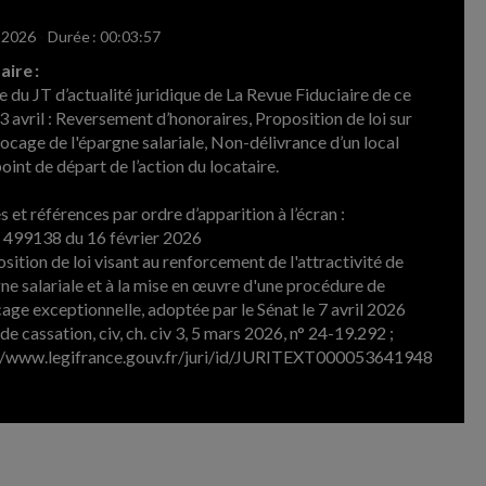
l 2026
-
Durée : 00:03:57
ire :
e du JT d’actualité juridique de La Revue Fiduciaire de ce
3 avril : Reversement d’honoraires, Proposition de loi sur
locage de l'épargne salariale, Non-délivrance d’un local
point de départ de l’action du locataire.
 et références par ordre d’apparition à l’écran :
° 499138 du 16 février 2026
sition de loi visant au renforcement de l'attractivité de
gne salariale et à la mise en œuvre d'une procédure de
age exceptionnelle, adoptée par le Sénat le 7 avril 2026
de cassation, civ, ch. civ 3, 5 mars 2026, n° 24-19.292 ;
//www.legifrance.gouv.fr/juri/id/JURITEXT000053641948