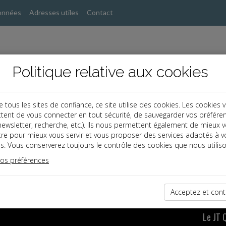
onnées
Adresses utiles
Contact
Politique relative aux cookies
ous les sites de confiance, ce site utilise des cookies. Les cookies 
tent de vous connecter en tout sécurité, de sauvegarder vos préfére
, newsletter, recherche, etc.). Ils nous permettent également de mieux 
tre pour mieux vous servir et vous proposer des services adaptés à v
ute l'actualité juridique en vidéo avec le JT Quotidie
s. Vous conserverez toujours le contrôle des cookies que nous utiliso
vos préférences
rf.com
Acceptez et cont
Le JT 