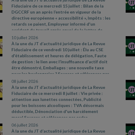
310
- 3 du code de commerce et arrêté du 27 mai
Fiduciaire de ce mercredi 15 juillet : Bilan de la
2019
- CAA Nantes n° 25NT01912 du 23 juin 2026
DGCCRF un an après l’entrée en vigueur de la
directive européenne « accessibilité », Impôts : les
retards se paient, Employeur informé d'un
accident du travail après envoi de la lettre de
licenciement. Sources et références par ordre
10 juillet 2026
d’apparition à l’écran :
-
À la une du JT d’actualité juridique de La Revue
https://www.economie.gouv.fr/dgccrf/actualites
-
Fiduciaire de ce vendredi 10 juillet : Élu au CSE
dgccrf/accessibilite
- un
- apres
- lentree
- en
-
d'établissement et heures de délégation, Faute
vigueur
- de
- la
- directive
- europeenne
- bilan
-
de gestion : le lien avec l’insuffisance d’actif doit
de
- laction
- de
- la
- dgccrf
- Fiche pratique
être démontré, Emballages : une nouvelle taxe
Bercy infos Particuliers du 18 juin 2026
- Cass.
pour les boulangeries ? Sources et références par
soc. 3 juin 2026, n° 25
- 12335 D
ordre d’apparition à l’écran :
- Cass. soc. 28 mai
08 juillet 2026
2026, n° 24
- 17361 FSB
- Cass. com., 20 mai 2026,
À la une du JT d’actualité juridique de La Revue
n° 25
- 14635
- Réponse ministérielle Allisio n°
Fiduciaire de ce mercredi 8 juillet : Vie privée :
5572, JO Assemblée nationale du 9 juin 2026
attention aux lunettes connectées, Publicité
pour les boissons alcooliques : TVA désormais
déductible, Dénonciation d'un harcèlement
moral Sources et références par ordre
d’apparition à l’écran :
- Actualités de la CNIL du
06 juillet 2026
11 mai 2026 – « Les lunettes connectées : la CNIL
À la une du JT d’actualité juridique de La Revue