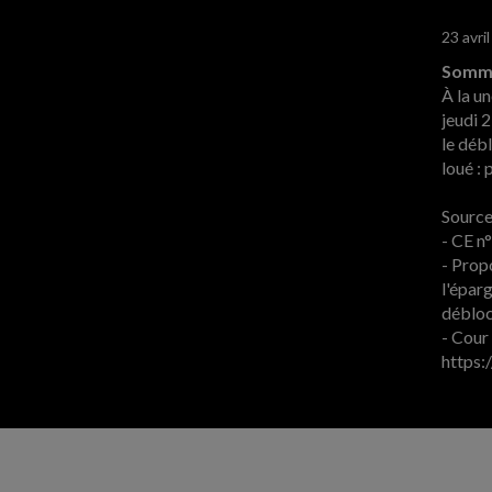
23 avri
Somma
À la un
jeudi 2
le déb
loué : 
Sources
- CE n
- Propo
l'épar
débloc
- Cour 
https: