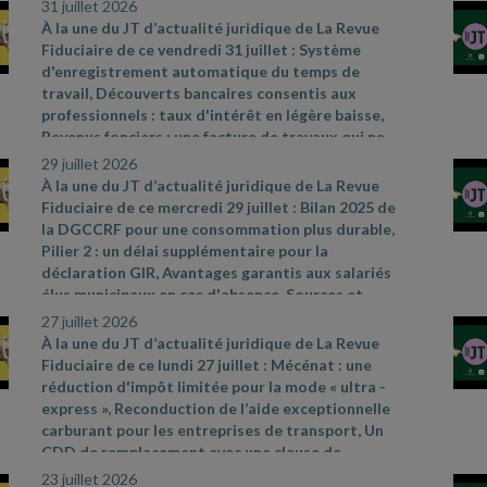
31 juillet 2026
À la une du JT d’actualité juridique de La Revue
Fiduciaire de ce vendredi 31 juillet : Système
d'enregistrement automatique du temps de
travail, Découverts bancaires consentis aux
professionnels : taux d'intérêt en légère baisse,
Revenus fonciers : une facture de travaux qui ne
convainc pas. Sources et références par ordre
29 juillet 2026
d’apparition à l’écran :
- CAA Marseille n°
À la une du JT d’actualité juridique de La Revue
24MA03292 du 28 mai 2026
- Cass. soc. 8 juillet
Fiduciaire de ce mercredi 29 juillet : Bilan 2025 de
2026, n° 24
- 17481 D
- Cass civ., 3e ch., 11 juin
la DGCCRF pour une consommation plus durable,
2026, n° 24
- 19326
- Cass. soc. 17 juin 2026, n° 24
-
Pilier 2 : un délai supplémentaire pour la
21533 FD
- Avis relatif à l'application des articles
déclaration GIR, Avantages garantis aux salariés
L. 314
- 6 du code de la consommation et L. 313
- 5
élus municipaux en cas d'absence. Sources et
- 1 du code monétaire et financier concernant
références par ordre d’apparition à l’écran :
-
27 juillet 2026
l'usure du 26 juin 2026, JO du 28, texte 53
- CAA
https://www.economie.gouv.fr/dgccrf/actualites
-
À la une du JT d’actualité juridique de La Revue
Lyon n° 25LY02478 du 30 juin 2026
dgccrf/bilan
- 2025
- de
- la
- dgccrf
- pour
- une
-
Fiduciaire de ce lundi 27 juillet : Mécénat : une
consommation
- plus
- durable
- des
- avancees
-
réduction d'impôt limitée pour la mode « ultra
-
concretes
- au
- service
- des
- consommateurs
-
express », Reconduction de l’aide exceptionnelle
et
- de
- la
- Communiqué de presse du
carburant pour les entreprises de transport, Un
Gouvernement du 8 juillet 2026, n° 887
- Décret
CDD de remplacement avec une clause de
2026
- 544 du 25 juin 2026, JO du 27
rupture anticipée est un CDI. Sources et
23 juillet 2026