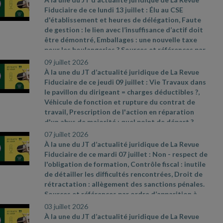
n° 2026
- 534 du 25 juin 2026 relative à la lutte
Fiduciaire de ce lundi 13 juillet : Élu au CSE
contre les fraudes sociales et fiscales
- Décret
d'établissement et heures de délégation, Faute
2026
- 544 du 25 juin 2026, JO du 27
-
de gestion : le lien avec l’insuffisance d’actif doit
https://www.economie.gouv.fr/dgccrf/actualites
-
être démontré, Emballages : une nouvelle taxe
dgccrf/renovation
- energetique
- le
- gerant
-
pour les boulangeries ? Sources et références par
dune
- societe
- aux
- pratiques
- frauduleuses
-
ordre d’apparition à l’écran :
- Communiqué de
09 juillet 2026
condamne
- une
- peine
- de
- prison
- ferme
presse du ministère de l’Économie du 30 juin
À la une du JT d’actualité juridique de La Revue
2026, n° 850
- https://www.proconnect.gouv.fr/
-
Fiduciaire de ce jeudi 09 juillet : Vie Travaux dans
Cass. soc. 24 juin 2026, n° 24
- 22792 FSB
le pavillon du dirigeant = charges déductibles ?,
Véhicule de fonction et rupture du contrat de
travail, Prescription de l'action en réparation
d'un abus de majorité : quel point de départ ?
Sources et références par ordre d’apparition à
07 juillet 2026
l’écran :
- CAA Versailles n° 24VE01416 du 4 juin
À la une du JT d’actualité juridique de La Revue
2026
- Cass. soc., 3 juin 2026, n° 25
- 11373 FSD (3e
Fiduciaire de ce mardi 07 juillet : Non
- respect de
moyen)
- Cass. com., 6 mai 2026, n° 25
- 11498
l'obligation de formation, Contrôle fiscal : inutile
de détailler les difficultés rencontrées, Droit de
rétractation : allègement des sanctions pénales.
Sources et références par ordre d’apparition à
l’écran :
- Réponse ministérielle Aviragnet n° 4213,
03 juillet 2026
JO Assemblée nationale du 12 mai 2026
- Cass.
À la une du JT d’actualité juridique de La Revue