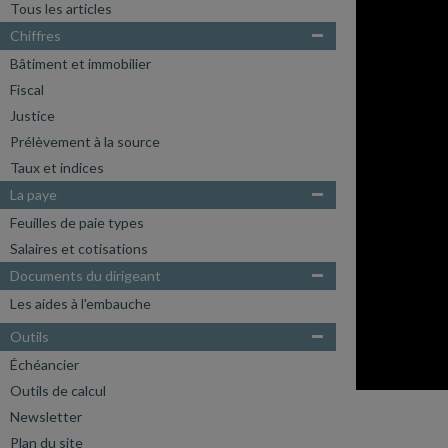
Tous les articles
Chiffres
Bâtiment et immobilier
Fiscal
Justice
Prélèvement à la source
Taux et indices
La paye
Feuilles de paie types
Salaires et cotisations
Documents du dirigeant
Les aides à l'embauche
Outils
Échéancier
Outils de calcul
ARCHIVES
Newsletter
Plan du site