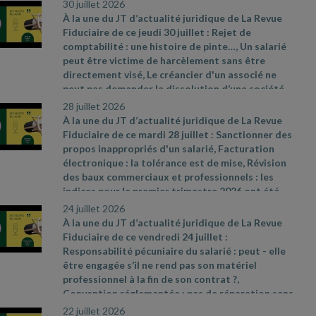
30 juillet 2026
À la une du JT d’actualité juridique de La Revue
Fiduciaire de ce jeudi 30 juillet : Rejet de
comptabilité : une histoire de pinte…, Un salarié
peut être victime de harcèlement sans être
directement visé, Le créancier d'un associé ne
peut pas demander la dissolution d’une société
pour justes motifs. Sources et références par
28 juillet 2026
ordre d’apparition à l’écran :
- CAA Marseille n°
À la une du JT d’actualité juridique de La Revue
24MA03292 du 28 mai 2026
- Cass. soc. 8 juillet
Fiduciaire de ce mardi 28 juillet : Sanctionner des
2026, n° 24
- 17481 D
- Cass civ., 3e ch., 11 juin
propos inappropriés d'un salarié, Facturation
2026, n° 24
- 19326
électronique : la tolérance est de mise, Révision
des baux commerciaux et professionnels : les
indices pour le premier trimestre 2026 ont été
publiés. Sources et références par ordre
24 juillet 2026
d’apparition à l’écran :
- Cass. soc. 8 juillet 2026,
À la une du JT d’actualité juridique de La Revue
n° 24
- 22696 D
- Communiqué de presse du
Fiduciaire de ce vendredi 24 juillet :
ministère de l’Action et des Comptes publics du
Responsabilité pécuniaire du salarié : peut
- elle
11 juillet 2026, n° 898
-
être engagée s’il ne rend pas son matériel
https://www.insee.fr/fr/statistiques/9009677 ;
professionnel à la fin de son contrat ?,
https://www.insee.fr/fr/statistiques/9009681 ;
Convention réglementée : pas de réparation sans
https://www.insee.fr/fr/statistiques/9009670
préjudice démontré, Plus
- value immobilière : une
22 juillet 2026