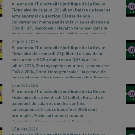
références par ordre d’apparition à l’écran :
- Loi
À la une du JT d’actualité juridique de La Revue
n° 2026
- 602 du 8 juillet 2026 visant à réduire
Fiduciaire de ce jeudi 23 juillet : Baisse de loyer et
l'impact environnemental de l'industrie textile
acte anormal de gestion, Clause de non
-
(article 3)
- Décret n° 2026
- 591 du 3 juillet 2026
concurrence : même pendant la crise sanitaire du
relatif au deuxième dispositif d'aides
Covid
- 19, l’employeur devait y renoncer dans le
exceptionnelles attribuées aux entreprises de
délai prévu, Procédures de l’INPI : ce qui change
transport public routier
depuis le 2 juillet 2026. Sources et références par
21 juillet 2026
https://www.legifrance.gouv.fr/jorf/id/JORFTEXT0000543869
ordre d’apparition à l’écran :
- CAA Bordeaux n°
À la une du JT d’actualité juridique de La Revue
- Cass. soc. 17 juin 2026, n° 25
- 13725 D
24BX01031 du 21 mai 2026
- Cass. soc. 1er juillet
Fiduciaire de ce mardi 21 juillet : Le taux de la
2026, n° 25
- 10960 FSB
- décret n° 2026
- 576 du
cotisation « AGS » maintenu à 0,25 % au 1er
30 juin 2026 portant diverses mesures
juillet 2026, Photographies pour le e
- commerce :
d'harmonisation, de simplification et de
TVA à 20 %, Conditions générales : la preuve de
modernisation des procédures de l'Institut
leur remise au client reste indispensable. Sources
national de la propriété industrielle – actualité
et références par ordre d’apparition à l’écran :
-
17 juillet 2026
INPI du 1er juillet 2026
https://www.ags
- garantie
- salaires.org/a
- la
-
À la une du JT d’actualité juridique de La Revue
une/chiffres
- cles
- CAA Versailles n° 24VE00166
Fiduciaire de ce vendredi 17 juillet : Retard de
du 4 juin 2026
- Cass. com. 17 juin 2026, n°24
-
paiement du salaire : quelles sont les
22736
conséquences ?, Les soldes d'été 2026 sont
prolongés, Pêche au homard : quand
l’administration rate sa prise. Sources et
références par ordre d’apparition à l’écran :
-
15 juillet 2026
Cass. soc. 17 juin 2026, n° 24
- 18286 FD
- Article L.
À la une du JT d’actualité juridique de La Revue